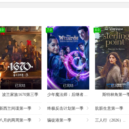
8.0
7.0
8.0
已完结
已完结
已完结
波兰家族1670第三季
少年魔法师：后继者第三季
斯特林角第一
新西兰间谍第一季
终极反击计划第一季
肮脏生意第一季
八月的两周第一季
骗徒港第一季
三人行（2026）..