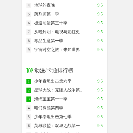
地球的夜晚
9.5
4
药剂师第一季
9.5
5
极速前进第三十季
9.5
6
从暗到明：电视与彩虹史
9.5
7
毒品生意第一季
9.5
8
宇宙时空之旅：未知世界..
9.5
9
动漫/卡通排行榜
少年泰坦出击第六季
9.5
1
星球大战：克隆人战争第..
9.5
2
海绵宝宝第十一季
9.5
3
咱们裸熊第四季
9.5
4
少年泰坦出击第七季
9.5
5
英雄联盟：双城之战第一..
9.5
6