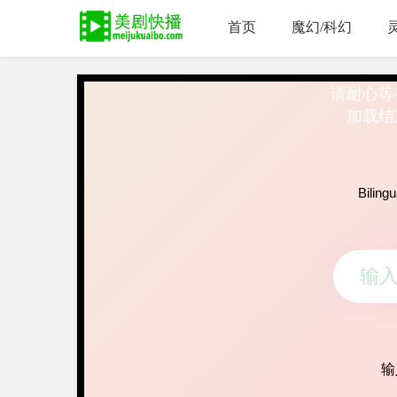
首页
魔幻/科幻
请耐心等
加载结