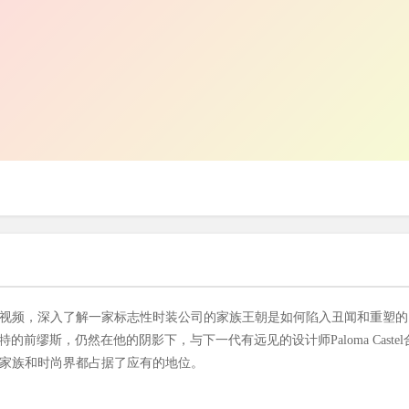
u的一段病毒式视频，深入了解一家标志性时装公司的家族王朝是如何陷入丑闻和重塑
森特的前缪斯，仍然在他的阴影下，与下一代有远见的设计师Paloma Castel
勒杜家族和时尚界都占据了应有的地位。