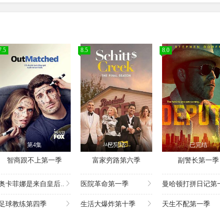
7.5
8.5
8.0
第4集
已完结
已完结
智商跟不上第一季
富家穷路第六季
副警长第一季
奥卡菲娜是来自皇后..
医院革命第一季
曼哈顿打拼日记第一
足球教练第四季
生活大爆炸第十季
天生不配第一季