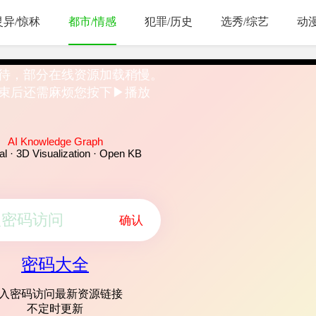
灵异/惊秫
都市/情感
犯罪/历史
选秀/综艺
动
待，部分在线资源加载稍慢。
束后还需麻烦您按下▶播放