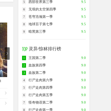
西部世界第三季
9.5
5
无垠的太空第四季
9.5
6
苍穹浩瀚第一季
9.5
7
地球百子第七季
9.5
8
8.0
8.5
7.5
暗黑第三季
9.5
9
灵异/惊秫排行榜
王国第二季
9.0
1
血族第四季
9.0
2
血族第二季
9.0
3
第5集
第1集
行尸走肉第六季
9.0
4
季
尝试第五季
足球教练第四季
爱情小
行尸走肉第四季
9.0
5
行尸走肉第五季
9.0
6
怪奇物语第二季
9.0
7
行尸走肉第一季
9.0
8