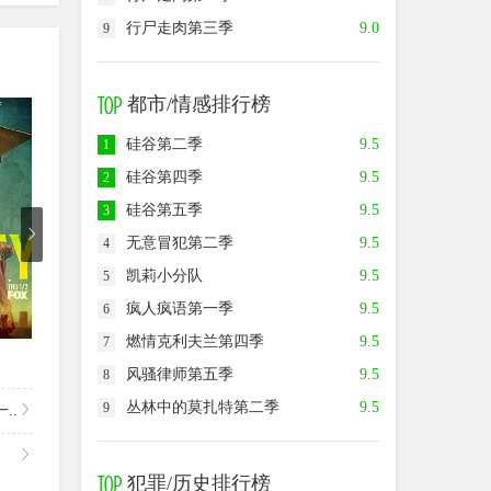
行尸走肉第三季
9.0
9
都市/情感排行榜
8.5
9.0
7.0
硅谷第二季
9.5
1
硅谷第四季
9.5
2
硅谷第五季
9.5
3
无意冒犯第二季
9.5
4
凯莉小分队
9.5
5
疯人疯语第一季
9.5
6
已完结
已完结
第
燃情克利夫兰第四季
9.5
7
命运航班第二季
天堂岛疑云第九季
最后的
风骚律师第五季
9.5
8
丛林中的莫扎特第二季
9.5
9
..
犯罪/历史排行榜