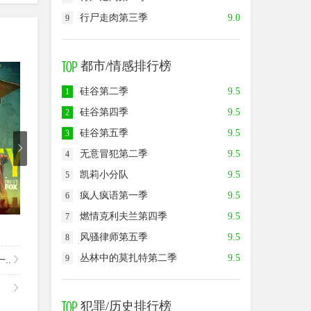
行尸走肉第三季
9.0
9
都市/情感排行榜
8.5
9.0
7.0
硅谷第二季
9.5
1
硅谷第四季
9.5
2
硅谷第五季
9.5
3
无意冒犯第二季
9.5
4
凯莉小分队
9.5
5
疯人疯语第一季
9.5
6
已完结
已完结
第
燃情克利夫兰第四季
9.5
7
命运航班第二季
天堂岛疑云第九季
最后的
风骚律师第五季
9.5
8
丛林中的莫扎特第二季
9.5
9
..
犯罪/历史排行榜