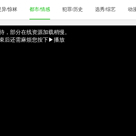
灵异/惊秫
都市/情感
犯罪/历史
选秀/综艺
动
待，部分在线资源加载稍慢。
束后还需麻烦您按下▶播放