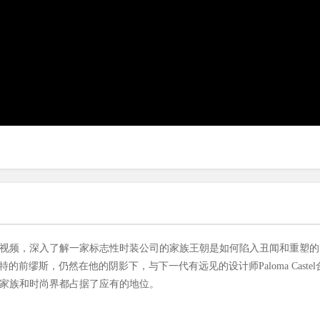
u的一段病毒式视频，深入了解一家标志性时装公司的家族王朝是如何陷入丑闻和重塑
森特的前缪斯，仍然在他的阴影下，与下一代有远见的设计师Paloma Castel
勒杜家族和时尚界都占据了应有的地位。