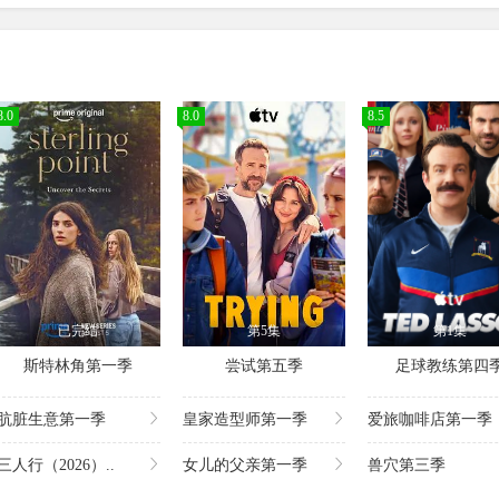
8.0
8.0
8.5
已完结
第5集
第1集
斯特林角第一季
尝试第五季
足球教练第四
肮脏生意第一季
皇家造型师第一季
爱旅咖啡店第一季
三人行（2026）..
女儿的父亲第一季
兽穴第三季