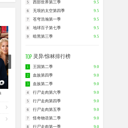
西部世界第三季
9.5
5
无垠的太空第四季
9.5
6
苍穹浩瀚第一季
9.5
7
地球百子第七季
9.5
8
7.5
9.0
7.0
暗黑第三季
9.5
9
灵异/惊秫排行榜
王国第二季
9.0
1
血族第四季
9.0
2
血族第二季
9.0
3
第3集
已完结
行尸走肉第六季
9.0
4
季
爱情小狗牵第三季
牧师神探第十一季
废柴
行尸走肉第四季
9.0
5
行尸走肉第五季
9.0
6
怪奇物语第二季
9.0
7
行尸走肉第一季
9.0
8