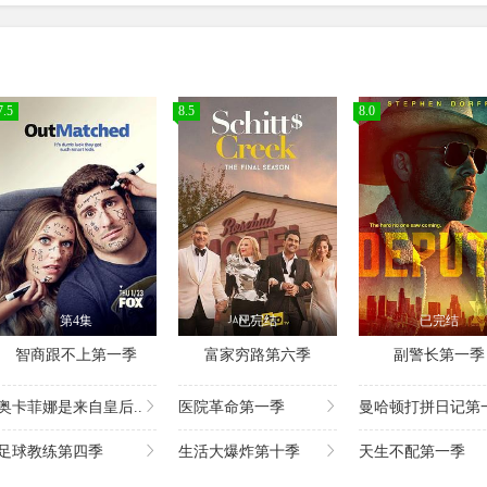
7.5
8.5
8.0
第4集
已完结
已完结
智商跟不上第一季
富家穷路第六季
副警长第一季
奥卡菲娜是来自皇后..
医院革命第一季
曼哈顿打拼日记第一
足球教练第四季
生活大爆炸第十季
天生不配第一季