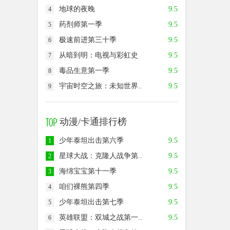
地球的夜晚
9.5
4
药剂师第一季
9.5
5
极速前进第三十季
9.5
6
从暗到明：电视与彩虹史
9.5
7
毒品生意第一季
9.5
8
宇宙时空之旅：未知世界..
9.5
9
动漫/卡通排行榜
少年泰坦出击第六季
9.5
1
星球大战：克隆人战争第..
9.5
2
海绵宝宝第十一季
9.5
3
咱们裸熊第四季
9.5
4
少年泰坦出击第七季
9.5
5
英雄联盟：双城之战第一..
9.5
6