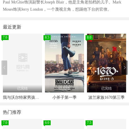
Paul McGhie饰演副警长Joseph Blair，他是主角老拍档的儿子。Mark
Moses饰演Jerry London，一个蔑视主角，想踢他下台的官僚。
最近更新
7.0
8.5
8.0
已完结
已完结
已完结
我与沃尔特家男孩的生活第三季
小斧子第一季
波兰家族1670第三季
热门推荐
7.0
6.0
7.5