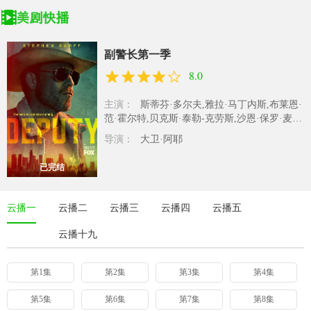
副警长第一季
8.0
主演：
斯蒂芬·多尔夫,雅拉·马丁内斯,布莱恩·
范·霍尔特,贝克斯·泰勒-克劳斯,沙恩·保罗·麦
吉,马克·摩斯,科里·斯科特·..
导演：
大卫·阿耶
已完结
云播一
云播二
云播三
云播四
云播五
云播十九
第1集
第2集
第3集
第4集
第5集
第6集
第7集
第8集