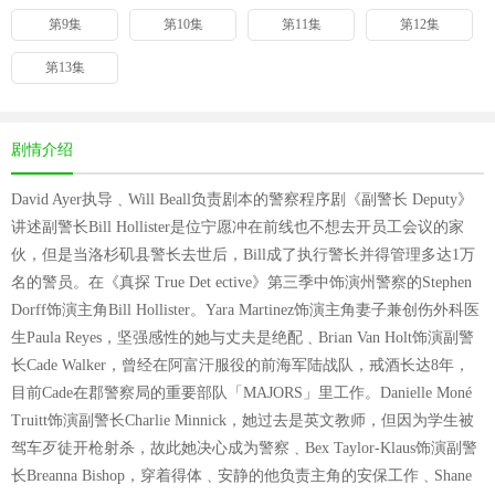
第9集
第10集
第11集
第12集
第13集
剧情介绍
David Ayer执导﹑Will Beall负责剧本的警察程序剧《副警长 Deputy》
讲述副警长Bill Hollister是位宁愿冲在前线也不想去开员工会议的家
伙，但是当洛杉矶县警长去世后，Bill成了执行警长并得管理多达1万
名的警员。在《真探 True Det ective》第三季中饰演州警察的Stephen
Dorff饰演主角Bill Hollister。Yara Martinez饰演主角妻子兼创伤外科医
生Paula Reyes，坚强感性的她与丈夫是绝配﹑Brian Van Holt饰演副警
长Cade Walker，曾经在阿富汗服役的前海军陆战队，戒酒长达8年，
目前Cade在郡警察局的重要部队「MAJORS」里工作。Danielle Moné
Truitt饰演副警长Charlie Minnick，她过去是英文教师，但因为学生被
驾车歹徒开枪射杀，故此她决心成为警察﹑Bex Taylor-Klaus饰演副警
长Breanna Bishop，穿着得体﹑安静的他负责主角的安保工作﹑Shane