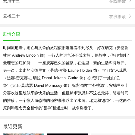
云播十三
在线播放
云播二十
在线播放
剧情介绍
时间流逝着，逃亡与抗争的旅程依旧漫漫看不到尽头，好在瑞克（安德鲁·
林肯 Andrew Lincoln 饰）一行人的运气还不算太坏，偶然中，他们找到了
最理想的庇护所——一座废弃已久的监狱，在这里，新的生活即将展开。
另一边，出走的安德里亚（劳瑞·侯登 Laurie Holden 饰）与“刀女”米琼恩
（达娜·贾克赛·古瑞拉 Danai Jekesai Gurira 饰）亦找到了一处由“总
督”（大卫·莫瑞瑟 David Morrissey 饰）所统治的“世外桃源”，安德里亚十
分喜欢这里貌似平静快乐的生活，但显然米琼恩并不这么觉得，随着时间
的推移，一个惊人而恐怖的秘密渐渐浮出了水面。瑞克和“总督”，当这两个
原则和理念完全相悖的“领导”相遇之时，战争爆发了。
最近更新