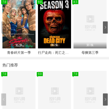
7.0
9.0
8.5
第2集
第2集
第1集
青春碎片第一季
行尸走肉：死亡之城第三季
母狮第三季
热门推荐
7.0
9.0
7.0