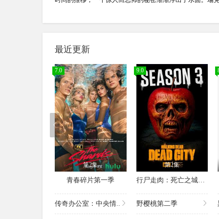
最近更新
7.0
9.0
第2集
第2集
青春碎片第一季
行尸走肉：死亡之城第三季
传奇办公室：中央情..
野樱桃第二季