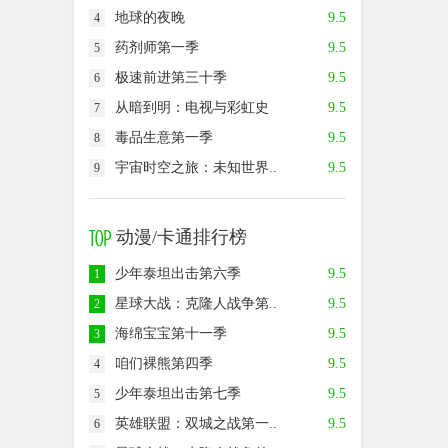
地球的夜晚
9.5
4
药剂师第一季
9.5
5
极速前进第三十季
9.5
6
从暗到明：电视与彩虹史
9.5
7
毒品生意第一季
9.5
8
宇宙时空之旅：未知世界..
9.5
9
动漫/卡通排行榜
少年泰坦出击第六季
9.5
1
星球大战：克隆人战争第..
9.5
2
海绵宝宝第十一季
9.5
3
咱们裸熊第四季
9.5
4
少年泰坦出击第七季
9.5
5
英雄联盟：双城之战第一..
9.5
6