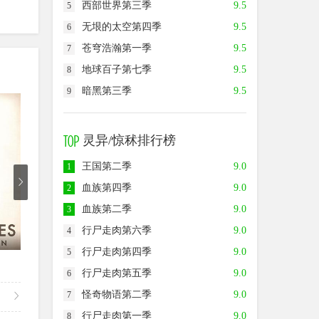
西部世界第三季
9.5
5
无垠的太空第四季
9.5
6
苍穹浩瀚第一季
9.5
7
地球百子第七季
9.5
8
暗黑第三季
9.5
9
8.5
8.0
7.0
灵异/惊秫排行榜
王国第二季
9.0
1
血族第四季
9.0
2
血族第二季
9.0
3
行尸走肉第六季
9.0
4
已完结
已完结
行尸走肉第四季
9.0
5
奥德布鲁赫第二季
拉瓦尔求生记第一季
乌鸦
行尸走肉第五季
9.0
6
怪奇物语第二季
9.0
7
行尸走肉第一季
9.0
8