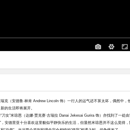
安德鲁·林肯 Andrew Lincoln 饰）一行人的运气还不算太坏，偶然中，
，新的生活即将展开。
刀女”米琼恩（达娜·贾克赛·古瑞拉 Danai Jekesai Gurira 饰）亦找到了一处由
治的“世外桃源”，安德里亚十分喜欢这里貌似平静快乐的生活，但显然米琼恩并不这么觉得
“总督”，当这两个原则和理念完全相悖的“领导”相遇之时，战争爆发了。