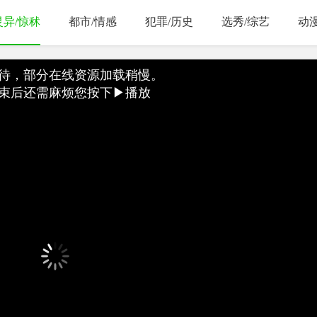
灵异/惊秫
都市/情感
犯罪/历史
选秀/综艺
动
待，部分在线资源加载稍慢。
束后还需麻烦您按下▶播放