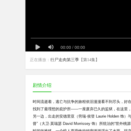
正在播放：
行尸走肉第三季
【第14集】
剧情介绍
时间流逝着，逃亡与抗争的旅程依旧漫漫看不到尽头，好在瑞克（
找到了最理想的庇护所——一座废弃已久的监狱，在这里
另一边，出走的安德里亚（劳瑞·侯登 Laurie Holden 饰）与“
督”（大卫·莫瑞瑟 David Morrissey 饰）所统
时间的推移，一个惊人而恐怖的秘密渐渐浮出了水面。瑞克和