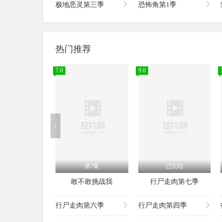
极地恶灵第三季
恐怖角第1季
热门推荐
7.0
9.0
第7集
已完结
敢不敢挑战我
行尸走肉第七季
行尸走肉第六季
行尸走肉第四季