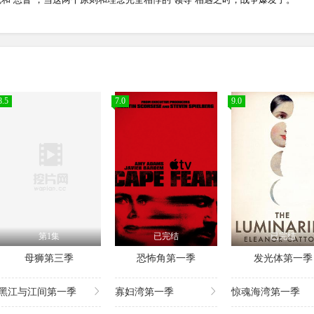
8.5
7.0
9.0
第1集
已完结
已完结
母狮第三季
恐怖角第一季
发光体第一季
黑江与江间第一季
寡妇湾第一季
惊魂海湾第一季