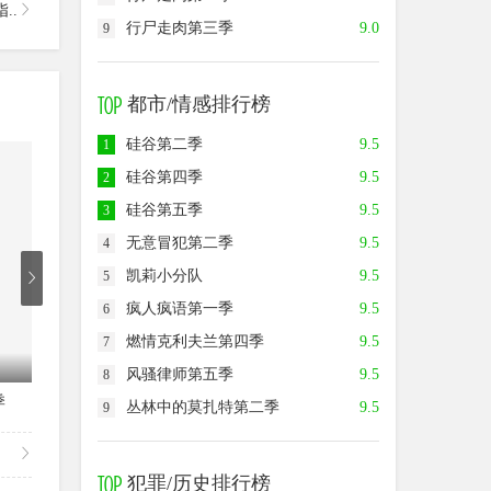
..
行尸走肉第三季
9.0
9
都市/情感排行榜
硅谷第二季
9.5
1
6.0
9.0
9.0
硅谷第四季
9.5
2
硅谷第五季
9.5
3
无意冒犯第二季
9.5
4
凯莉小分队
9.5
5
疯人疯语第一季
9.5
6
燃情克利夫兰第四季
9.5
7
已完结
已完结
风骚律师第五季
9.5
8
季
僵尸国度第四季
血族第四季
血
丛林中的莫扎特第二季
9.5
9
犯罪/历史排行榜