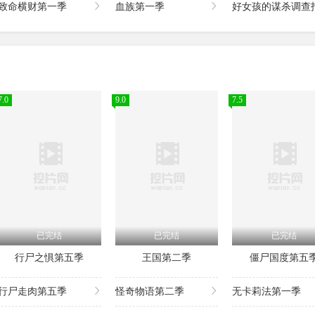
致命横财第一季
血族第一季
好女孩的谋杀调查指
7.0
9.0
7.5
已完结
已完结
已完结
行尸之惧第五季
王国第二季
僵尸国度第五
行尸走肉第五季
怪奇物语第二季
无卡莉法第一季