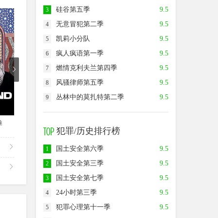
硅谷第五季
9.5
3
7.0
7.0
7.0
无意冒犯第二季
9.5
4
凯莉小分队
9.5
5
疯人疯语第一季
9.5
6
燃情克利夫兰第四季
9.5
7
风骚律师第五季
9.5
8
丛林中的莫扎特第二季
9.5
9
第2集
第2集
季
战斗之地第一季
战斗之地第二季
犯罪/历史排行榜
国土安全第六季
9.5
1
国土安全第三季
9.5
2
国土安全第七季
9.5
3
24小时第三季
9.5
4
犯罪心理第十一季
9.5
5