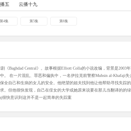
播五
云播十九
第4集
第5集
第6集
悚剧《Baghdad Central》。故事根据Elliott Colla的小说改编，背景是2003
一片混乱、罪恶和偏执中，一名伊拉克前警察Muhsin al-Khafaji失
保全自己和生病的女儿的安全。他绝望的姐夫找到他让他帮助寻找失踪的
这个请求。但他很快发现，自己在侄女的大学或她原来说要在那儿当翻译的的
rouj很快意识到这并不是一起简单的失踪案