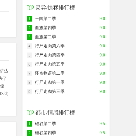
灵异/惊秫排行榜
王国第二季
9.0
1
血族第四季
9.0
2
血族第二季
9.0
3
行尸走肉第六季
9.0
4
行尸走肉第四季
9.0
5
行尸走肉第五季
9.0
6
年萨达
怪奇物语第二季
9.0
7
去了
行尸走肉第一季
9.0
8
侄
行尸走肉第三季
9.0
9
绿区询
都市/情感排行榜
硅谷第二季
9.5
1
硅谷第四季
9.5
2