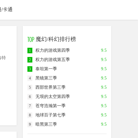
漫/卡通
魔幻/科幻排行榜
权力的游戏第四季
9.5
1
洛特
权力的游戏第五季
9.5
2
泰坦第一季
9.5
3
黑镜第三季
9.5
4
西部世界第三季
9.5
5
无垠的太空第四季
9.5
6
苍穹浩瀚第一季
9.5
7
地球百子第七季
9.5
8
暗黑第三季
9.5
9