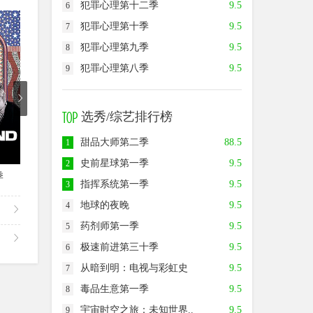
犯罪心理第十二季
9.5
6
9.0
9.0
9.5
犯罪心理第十季
9.5
7
犯罪心理第九季
9.5
8
犯罪心理第八季
9.5
9
选秀/综艺排行榜
甜品大师第二季
88.5
1
已完结
第4集
史前星球第一季
9.5
2
季
维京传奇第六季
摩斯探长前传第一季
巴格达
指挥系统第一季
9.5
3
地球的夜晚
9.5
4
药剂师第一季
9.5
5
极速前进第三十季
9.5
6
从暗到明：电视与彩虹史
9.5
7
毒品生意第一季
9.5
8
宇宙时空之旅：未知世界..
9.5
9