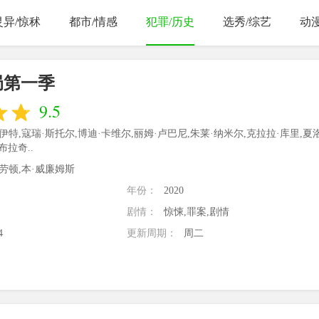
灵异/惊秫
都市/情感
犯罪/历史
选秀/综艺
动
局第一季
9.5
伊特,寇瑞·斯托尔,博迪·卡维尔,丽姆·卢巴尼,朱莱·纳米尔,克拉拉·库里,夏
布拉奇..
劳顿,本·威廉姆斯
年份：
2020
剧情：
惊悚,罪案,剧情
4
更新周期：
周二