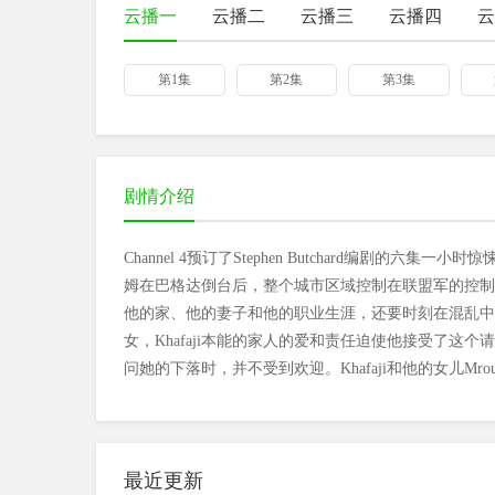
云播一
云播二
云播三
云播四
云
第1集
第2集
第3集
剧情介绍
Channel 4预订了Stephen Butchard编剧的六集一小时惊
姆在巴格达倒台后，整个城市区域控制在联盟军的控制中。 在
他的家、他的妻子和他的职业生涯，还要时刻在混乱中
女，Khafaji本能的家人的爱和责任迫使他接受了
问她的下落时，并不受到欢迎。Khafaji和他的女儿M
最近更新