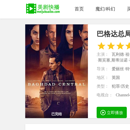
首页
魔幻/科幻
巴格达总
主演：
瓦利德·祖
·斯宾塞,斯蒂法诺·
导演：
爱丽丝·特
地区：
英国
类型：
犯罪/历史
电视台：
Channel
立即播放
已完结