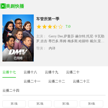
车管所第一季
7.0
主演：
Gerry Dee,萨曼莎·赫尔特,托尼·卡瓦勒
罗,吉吉·尊巴多,蒂姆·梅多斯,哈丽特·戴尔,亚历
克斯·塔兰特,莫利·..
导演：
内详
已完结
云播十七
云播十八
云播十九
云播二十
云播二十一
云播二十二
云播二十三
云播二十四
第1集
第2集
第3集
第4集