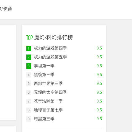
漫/卡通
魔幻/科幻排行榜
权力的游戏第四季
9.5
1
权力的游戏第五季
9.5
2
泰坦第一季
9.5
3
黑镜第三季
9.5
4
西部世界第三季
9.5
5
无垠的太空第四季
9.5
6
苍穹浩瀚第一季
9.5
7
地球百子第七季
9.5
8
暗黑第三季
9.5
9