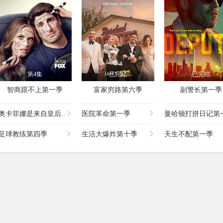
第4集
已完结
已完结
智商跟不上第一季
富家穷路第六季
副警长第一季
奥卡菲娜是来自皇后..
医院革命第一季
曼哈顿打拼日记第一
足球教练第四季
生活大爆炸第十季
天生不配第一季