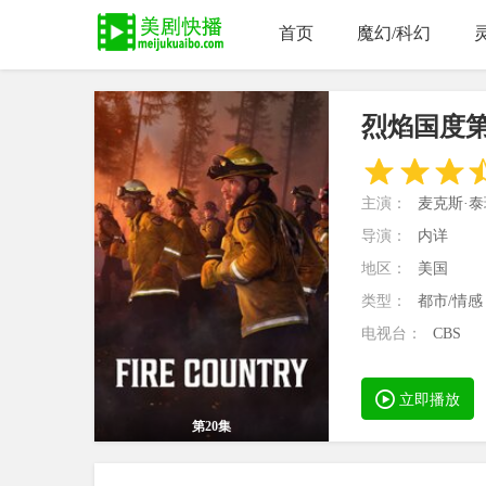
首页
魔幻/科幻
烈焰国度
主演：
麦克斯·
导演：
内详
地区：
美国
类型：
都市/情感
电视台：
CBS
立即播放
第20集