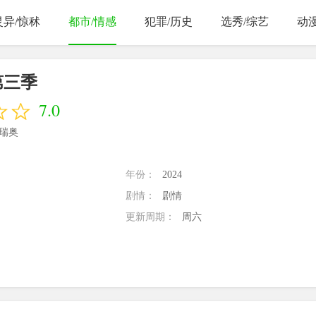
灵异/惊秫
都市/情感
犯罪/历史
选秀/综艺
动
第三季
7.0
泰瑞奥
年份：
2024
剧情：
剧情
更新周期：
周六