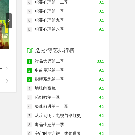
犯罪心理第十二季
9.5
6
犯罪心理第十季
9.5
7
犯罪心理第九季
9.5
8
犯罪心理第八季
9.5
9
已完结
已完结
第
选秀/综艺排行榜
命运航班第二季
天堂岛疑云第九季
最后的
甜品大师第二季
88.5
1
..
史前星球第一季
9.5
2
指挥系统第一季
9.5
3
地球的夜晚
9.5
4
药剂师第一季
9.5
5
极速前进第三十季
9.5
6
从暗到明：电视与彩虹史
9.5
7
毒品生意第一季
9.5
8
宇宙时空之旅：未知世界..
9.5
9