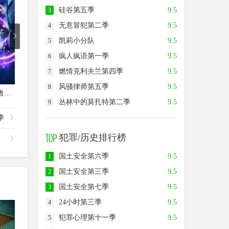
硅谷第五季
9.5
3
无意冒犯第二季
9.5
4
凯莉小分队
9.5
5
疯人疯语第一季
9.5
6
燃情克利夫兰第四季
9.5
7
已完结
第5集
风骚律师第五季
9.5
8
少年魔法师：后继者第三季
斯特林角第一季
尝试第五季
足球
丛林中的莫扎特第二季
9.5
9
季
犯罪/历史排行榜
国土安全第六季
9.5
1
国土安全第三季
9.5
2
国土安全第七季
9.5
3
24小时第三季
9.5
4
8.5
9.0
7.0
犯罪心理第十一季
9.5
5