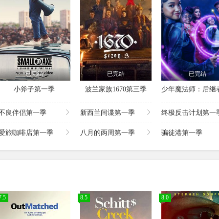
已完结
已完结
已完结
小斧子第一季
波兰家族1670第三季
不良伴侣第一季
新西兰间谍第一季
终极反击计划第一
爱旅咖啡店第一季
八月的两周第一季
骗徒港第一季
7.5
8.5
8.0