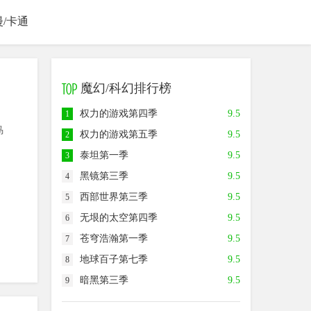
漫/卡通
魔幻/科幻排行榜
权力的游戏第四季
9.5
1
马
权力的游戏第五季
9.5
2
泰坦第一季
9.5
3
黑镜第三季
9.5
4
西部世界第三季
9.5
5
无垠的太空第四季
9.5
6
苍穹浩瀚第一季
9.5
7
地球百子第七季
9.5
8
暗黑第三季
9.5
9