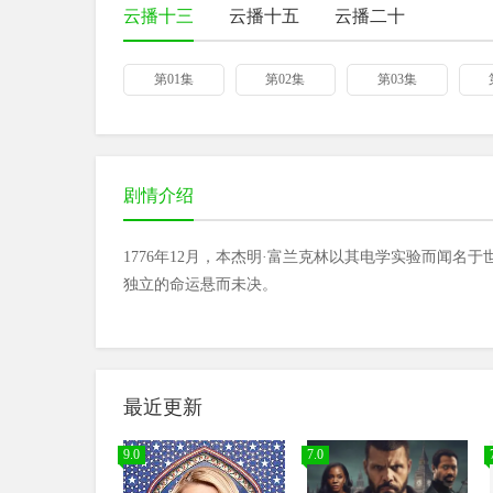
云播十三
云播十五
云播二十
第01集
第02集
第03集
剧情介绍
1776年12月，本杰明·富兰克林以其电学实验而闻
独立的命运悬而未决。
最近更新
9.0
7.0