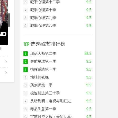
犯罪心理第十二季
9.5
6
犯罪心理第十季
9.5
7
犯罪心理第九季
9.5
8
犯罪心理第八季
9.5
9
已完结
第4集
选秀/综艺排行榜
季
维京传奇第六季
摩斯探长前传第一季
巴格达
甜品大师第二季
88.5
1
史前星球第一季
9.5
2
指挥系统第一季
9.5
3
地球的夜晚
9.5
4
药剂师第一季
9.5
5
极速前进第三十季
9.5
6
从暗到明：电视与彩虹史
9.5
7
毒品生意第一季
9.5
8
宇宙时空之旅：未知世界..
9.5
9