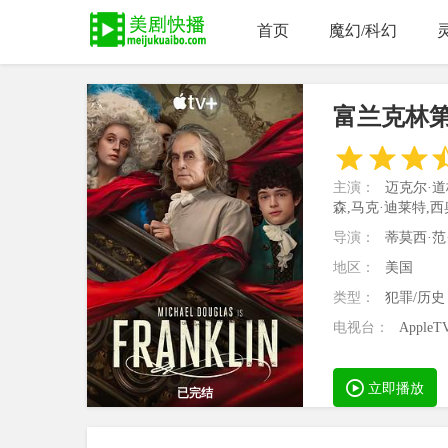
首页
魔幻/科幻
富兰克林
主演：
迈克尔·道
森,马克·迪莱特,西奥
导演：
蒂莫西·范
地区：
美国
类型：
犯罪/历史
电视台：
AppleT
立即播放
已完结