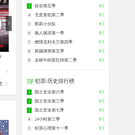
硅谷第五季
9.5
3
无意冒犯第二季
9.5
4
凯莉小分队
9.5
5
疯人疯语第一季
9.5
6
燃情克利夫兰第四季
9.5
7
已完结
已完结
风骚律师第五季
9.5
8
季
国土安全第五季
谜探休格第二季
断林镇
丛林中的莫扎特第二季
9.5
9
犯罪/历史排行榜
..
国土安全第六季
9.5
1
国土安全第三季
9.5
2
国土安全第七季
9.5
3
24小时第三季
9.5
4
9.0
9.0
9.5
犯罪心理第十一季
9.5
5