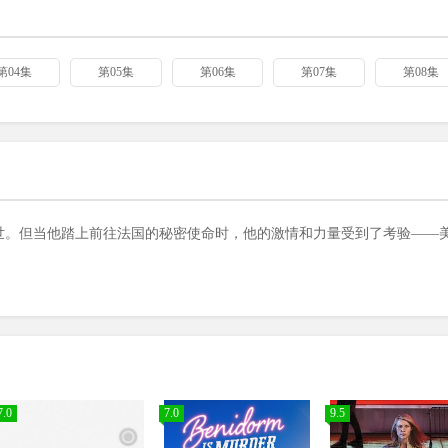
第04集
第05集
第06集
第07集
第08集
名于世。但当他踏上前往法国的秘密使命时，他的激情和力量受到了考验——
7.0
7.0
9.5