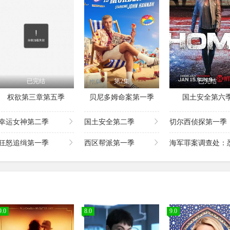
已完结
第2集
已完结
权欲第三章第五季
贝尼多姆命案第一季
国土安全第六
幸运女神第二季
国土安全第二季
切尔西侦探第一季
狂怒追缉第一季
西区帮派第一季
海军罪案调查处：悉
9.0
8.0
9.0