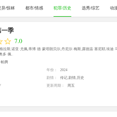
灵异/惊秫
都市/情感
犯罪/历史
选秀/综艺
动
第一季
7.0
格拉斯,诺亚·尤佩,蒂博·德·蒙塔朗贝尔,丹尼尔·梅斯,露德温·塞尼耶,埃迪·
多·佩..
·帕腾
年份：
2024
剧情：
传记,剧情,历史
V
更新周期：
周五