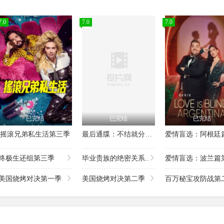
7.0
7.0
7.0
已完结
已完结
已完结
摇滚兄弟私生活第三季
最后通牒：不结就分第四季
终极生还组第三季
毕业贵族的绝密关系..
爱情盲选：波兰篇第
美国烧烤对决第一季
美国烧烤对决第二季
百万秘宝攻防战第二