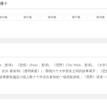
播十
第04集
第05集
第06集
第07集
第08集
暂译)、《恐慌》(Panic，暂译)、《荒野》(The Wilds，暂译)。《大学
图姆、吉尔·索洛韦(《透明家庭》)，围绕六个大学室友之间的故事展开；《恐
说，故事聚焦偏远小镇上数十个毕业生参加的一场危险游戏；《荒野》讲述一