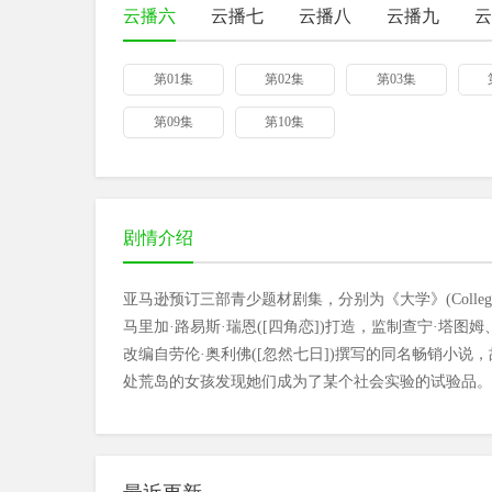
云播六
云播七
云播八
云播九
云
第01集
第02集
第03集
第09集
第10集
剧情介绍
亚马逊预订三部青少题材剧集，分别为《大学》(College，
马里加·路易斯·瑞恩([四角恋])打造，监制查宁·塔
改编自劳伦·奥利佛([忽然七日])撰写的同名畅销小
处荒岛的女孩发现她们成为了某个社会实验的试验品。