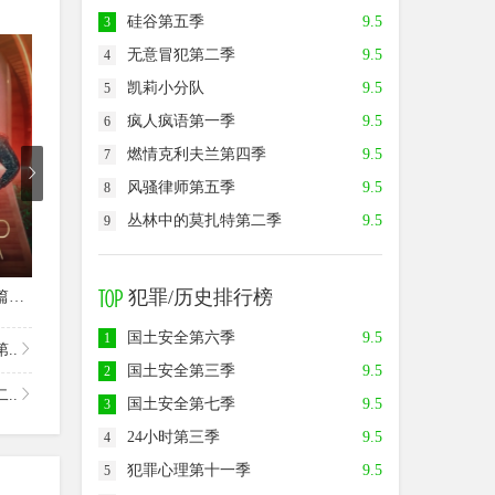
硅谷第五季
9.5
3
7.0
7.0
7.0
无意冒犯第二季
9.5
4
凯莉小分队
9.5
5
疯人疯语第一季
9.5
6
燃情克利夫兰第四季
9.5
7
风骚律师第五季
9.5
8
丛林中的莫扎特第二季
9.5
9
已完结
已完结
犯罪/历史排行榜
爱情盲选：阿根廷篇第二季
室内设计大师第一季
遗弃之后第一季
国土安全第六季
9.5
1
..
国土安全第三季
9.5
2
..
国土安全第七季
9.5
3
24小时第三季
9.5
4
犯罪心理第十一季
9.5
5