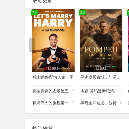
最近更新
7.0
9.0
已完结
已完结
哈利的绝配情人第一季
寻迹庞贝古城：与汤姆·希德勒斯顿同行第一季
克拉克森的农场第五..
杰森·莫玛漫游记第..
有点伟大的旅程第一..
黑暗巫师迪恩，波特..
热门推荐