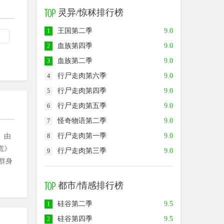
灵异/惊秫排行榜
王国第二季
9.0
1
血族第四季
9.0
2
血族第二季
9.0
3
行尸走肉第六季
9.0
4
行尸走肉第四季
9.0
5
行尸走肉第五季
9.0
6
怪奇物语第二季
9.0
7
行尸走肉第一季
9.0
8
》由
慌》
行尸走肉第三季
9.0
9
群身
都市/情感排行榜
硅谷第二季
9.5
1
硅谷第四季
9.5
2