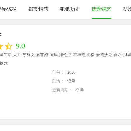
灵异/惊秫
都市/情感
犯罪/历史
选秀/综艺
动
季
9.0
里菲斯,大卫·苏利文,索菲娅·阿里,海伦娜·霍华德,雷格·爱德沃兹,香农·贝里.
福格尔
年份：
2020
剧情：
记录
更新周期：
不详