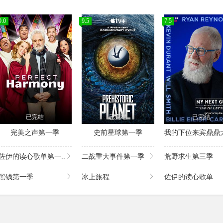
9.0
9.5
7.5
已完结
已完结
已完结
完美之声第一季
史前星球第一季
佐伊的读心歌单第一..
二战重大事件第一季
荒野求生第三季
黑钱第一季
冰上旅程
佐伊的读心歌单