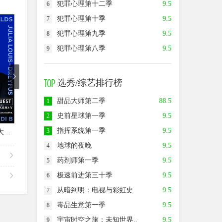
犯罪心理第十二季
9.5
6
犯罪心理第十季
9.5
7
8.0
7.0
9.0
犯罪心理第九季
9.5
8
犯罪心理第八季
9.5
9
选秀/综艺排行榜
甜品大师第二季
88.5
1
史前星球第一季
9.5
2
已完结
已完结
指挥系统第一季
9.5
3
我的下位来宾鼎鼎大名第四季
野生动物宝宝第一季
飙歌之王：西班牙站第一季
地
地球的夜晚
9.5
4
药剂师第一季
9.5
5
极速前进第三十季
9.5
6
从暗到明：电视与彩虹史
9.5
7
毒品生意第一季
9.5
8
宇宙时空之旅：未知世界..
9.5
9