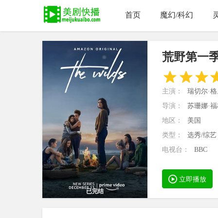
首页
魔幻/科幻
荒野第一
主演：
瑞切尔·格
导演：
苏珊娜·
地区：
美国
类型：
选秀/综艺
电视台：
BBC
立即播放
已完结